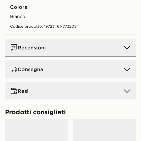
Colore
bianco
Codice prodotto: 19723461/773208
Recensioni
Consegna
Consegna standard a domicilio:
5€.
GRATIS
per ordini
Resi
superiori a 50 € (gratis a partire da 50 € per tutti gli
ordini online effettuati in negozio). Tempo di consegna
: entro 4 - 5 giorni lavorativi. *La spesa minima per la
Restituire gli ordini è facile. Qualunque sia il motivo,
Prodotti consigliati
consegna gratuita è soggetta a modifica per offerte
offriamo un rimborso entro 28 giorni dalla consegna o
promozionali.
Nike Shox TL Junior
Nike Shox TL Junior
dal ritiro.
Consegna in negozio
GRATIS
Tempo di consegna: entro
Per maggiori informazioni sulle restituzioni, consulta la
4 - 5 giorni lavorativi.
nostra pagina dedicata ai resi all'indirizzo: