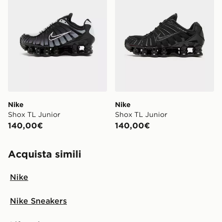
*Si applicano restrizioni. Su alcuni prodotti non sarà
https://www.jdsports.it/page/delivery-returns/
possibile l’opzione “consegna in negozio” o “consegna
in negozio lo stesso giorno”. Per rintracciare il tuo
ordine visita
https://www.jdsports.it/track-my-order/
Nike
Nike
Shox TL Junior
Shox TL Junior
140,00€
140,00€
Acquista simili
Nike
Nike Sneakers