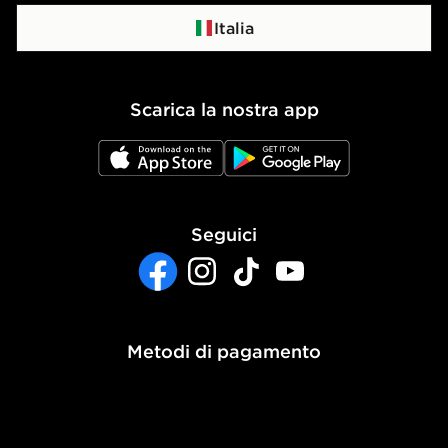
Programma di affiliazione
Politica di privacy
Italia
Politica dei Cookie
Scarica la nostra app
Impostazioni Cookie
JD App Store
JD Google Play
Accessibilità
Seguici
Facebook
Instagram
TikTok
YouTube
Metodi di pagamento