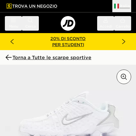
TROVA UN NEGOZIO
Italia
 contenuto principale
a a fondo pagina
Menu
Cerca
Accedi
Carrello
20% DI SCONTO
PER STUDENTI
Torna a Tutte le scarpe sportive