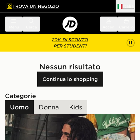
TROVA UN NEGOZIO
Italia
 contenuto principale
a a fondo pagina
Menu
Cerca
Accedi
Carrello
20% DI SCONTO
PER STUDENTI
Nessun risultato
Continua lo shopping
Categorie
Uomo
Donna
Kids