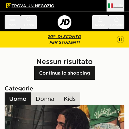
TROVA UN NEGOZIO
Italia
 contenuto principale
a a fondo pagina
Menu
Cerca
Accedi
Carrello
20% DI SCONTO
PER STUDENTI
Nessun risultato
Continua lo shopping
Categorie
Uomo
Donna
Kids