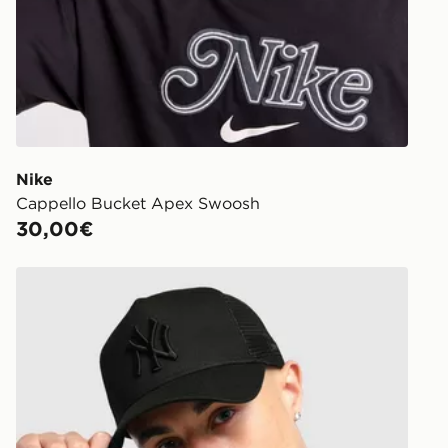
Nike
Cappello Bucket Apex Swoosh
30,00€
New Era MLB New York Yankees Snapback Trucker Ca