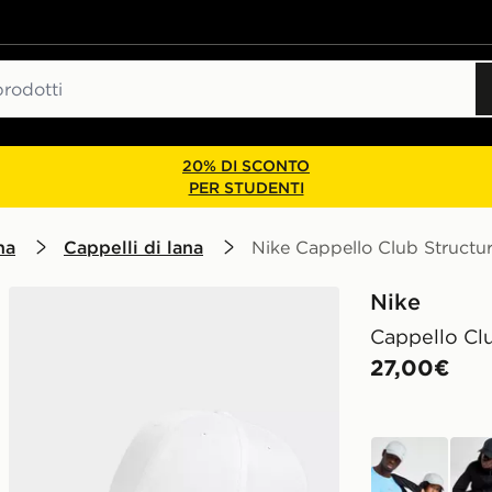
20% DI SCONTO
PER STUDENTI
na
Cappelli di lana
Nike Cappello Club Struct
Nike
Cappello Cl
27,00€
grigio
nero