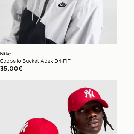
Nike
Cappello Bucket Apex Dri‑FIT
35,00€
p
New Era MLB 9FORTY New York Yankees Cappello