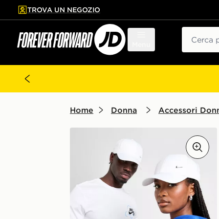
TROVA UN NEGOZIO
l contenuto principale
ta a fondo pagina
Cerca
Menu
Home
Donna
Accessori Don