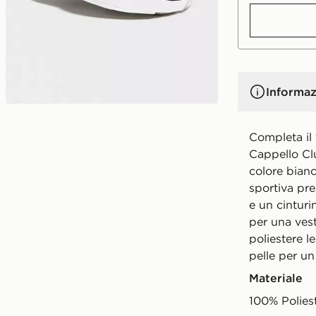
Informaz
Completa il 
Cappello Cl
colore bianc
sportiva pr
e un cinturi
per una vesti
poliestere l
pelle per u
Materiale
100% Polies