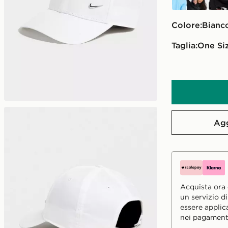
Colore:
bianc
Taglia:
One Si
Agg
Acquista ora e
un servizio d
essere applic
nei pagament