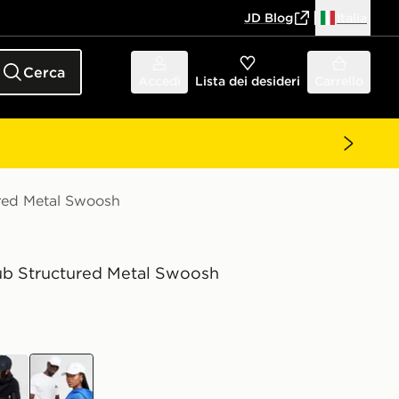
JD Blog
Italia
Cerca
Accedi
Lista dei desideri
Carrello
ured Metal Swoosh
ub Structured Metal Swoosh
bianco