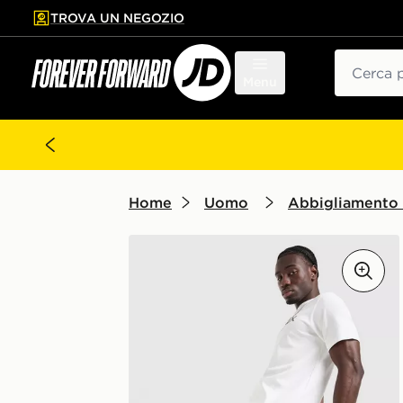
TROVA UN NEGOZIO
l contenuto principale
ta a fondo pagina
Cerca
Menu
Home
Uomo
Abbigliamento