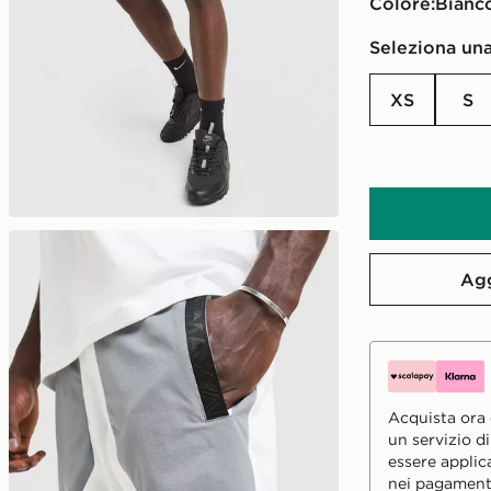
Colore:
bianc
Seleziona una
XS
S
Agg
Acquista ora e
un servizio d
essere applic
nei pagament