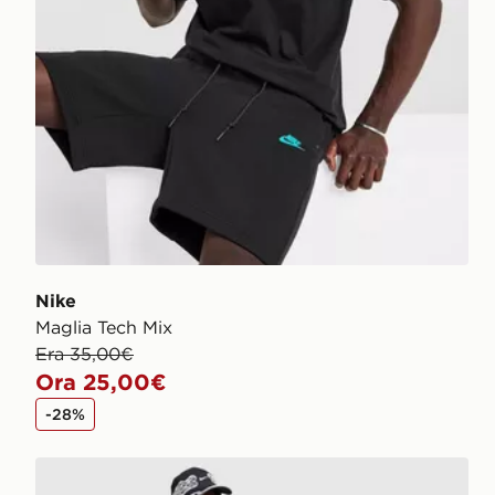
Nike
Maglia Tech Mix
Era 35,00€
Ora 25,00€
-28%
Nike Pantaloncino Street Fleece