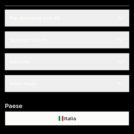
Fai shopping con JD
Sconto Studenti
Servizio Clienti
Guida alle taglie
Domande frequenti
Azienda
Trova negozio
Rintraccia il tuo ordine
JD Blog
Lavora con noi
Note legali
Consegna & Resi
JD Sports Fashion
Contattaci
Termini e condizioni
Paese
Programma di affiliazione
Politica di privacy
Italia
Politica dei Cookie