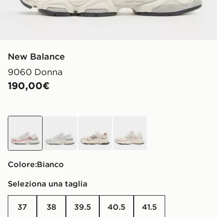
New Balance
9060 Donna
190,00€
bianco
bianco
crema
crema
Colore:
bianco
Seleziona una taglia
37
38
39.5
40.5
41.5