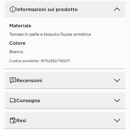
Informazioni sul prodotto
Materiale
Tomaia in pelle e tessuto/Suola sintetica
Colore
bianco
Codice prodotto: 19752392/793271
Recensioni
Consegna
Consegna standard a domicilio:
5€.
GRATIS
per ordini
Resi
superiori a 50 € (gratis a partire da 50 € per tutti gli