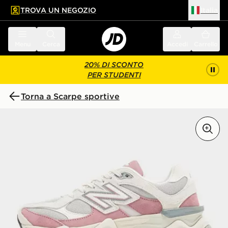
TROVA UN NEGOZIO
Italia
 contenuto principale
a a fondo pagina
Menu
Cerca
Accedi
Carrello
20% DI SCONTO
PER STUDENTI
Torna a Scarpe sportive