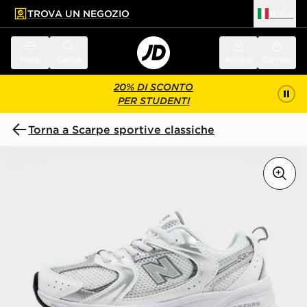
TROVA UN NEGOZIO
Italia
 contenuto principale
a a fondo pagina
Menu
Cerca
Accedi
Carrello
20% DI SCONTO
PER STUDENTI
Torna a Scarpe sportive classiche