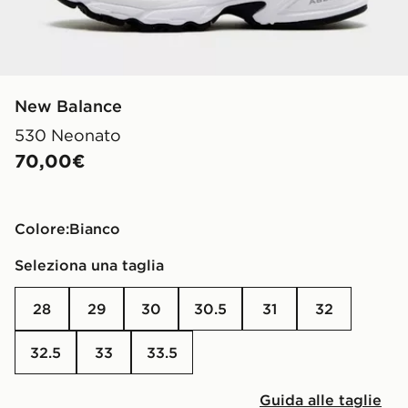
New Balance
530 Neonato
70,00€
Colore:
bianco
Seleziona una taglia
28
29
30
30.5
31
32
32.5
33
33.5
Guida alle taglie