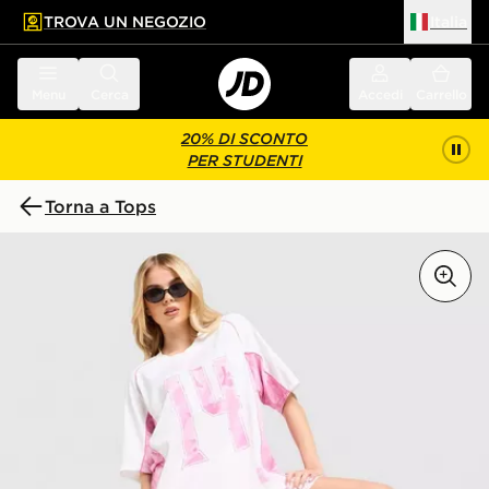
TROVA UN NEGOZIO
Italia
 contenuto principale
a a fondo pagina
Menu
Cerca
Accedi
Carrello
20% DI SCONTO
PER STUDENTI
Torna a Tops