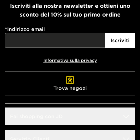
Iscriviti alla nostra newsletter e ottieni uno
sconto del 10% sul tuo primo ordine
*
Indirizzo email
Iscriviti
Informativa sulla privacy
Trova negozi
Fai shopping con JD
Sconto Studenti
Servizio Clienti