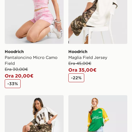
Hoodrich
Hoodrich
Pantaloncino Micro Camo
Maglia Field Jersey
Field
Era 45,00€
Era 30,00€
Ora 35,00€
Ora 20,00€
-22%
-33%
Hoodrich Jorts Field Camo
Unlike Humans Maglia Jers