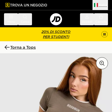
TROVA UN NEGOZIO
Italia
 contenuto principale
a a fondo pagina
Menu
Cerca
Accedi
Carrello
20% DI SCONTO
PER STUDENTI
Torna a Tops