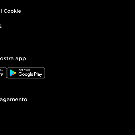
i Cookie
à
nostra app
e
JD Google Play
pagamento