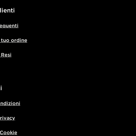
lienti
equenti
l tuo ordine
 Resi
i
ondizioni
privacy
 Cookie