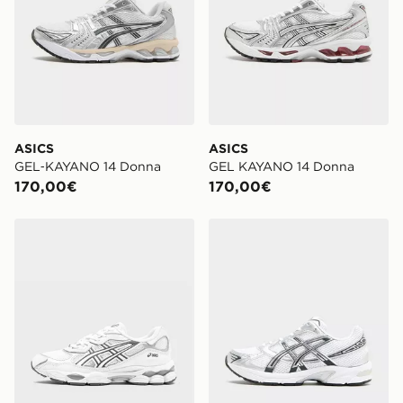
in negozio lo stesso giorno”. Per rintracciare il tuo
ordine visita
https://www.jdsports.it/track-my-order/
ASICS
ASICS
GEL‑KAYANO 14 Donna
GEL KAYANO 14 Donna
170,00€
170,00€
ASICS GEL‑NYC Donna
ASICS Gel‑1130 Donna