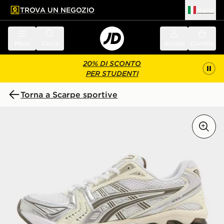
TROVA UN NEGOZIO
Italia
 contenuto principale
a a fondo pagina
Menu
Cerca
Accedi
Carrello
20% DI SCONTO
PER STUDENTI
Torna a Scarpe sportive