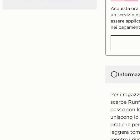
Acquista ora e
un servizio d
essere applic
nei pagament
Informaz
Per i ragazz
scarpe Runf
passo con lo
uniscono lo 
pratiche per 
leggera toma
mentre i riv