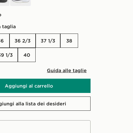
o
 taglia
36
36 2/3
37 1/3
38
39 1/3
40
Guida alle taglie
Aggiungi al carrello
iungi alla lista dei desideri