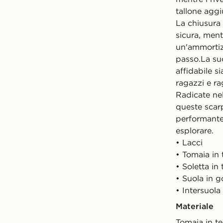
tallone aggi
La chiusura 
sicura, ment
un'ammortiz
passo.La su
affidabile si
ragazzi e r
Radicate nel
queste scar
performante
esplorare.
• Lacci
• Tomaia in 
• Soletta in
• Suola in
• Intersuo
Materiale
Tomaia in t