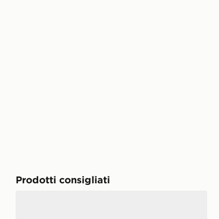
Prodotti consigliati
adidas Scarpe Runfalcon 6 Junior