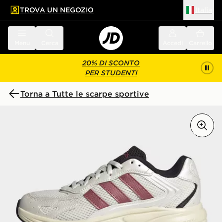
TROVA UN NEGOZIO
Italia
 contenuto principale
a a fondo pagina
Menu
Cerca
Accedi
Carrello
20% DI SCONTO
PER STUDENTI
Torna a Tutte le scarpe sportive