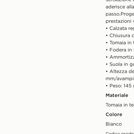
aderisce al
passo.Proget
prestazioni v
• Calzata re
• Chiusura c
• Tomaia in 
• Fodera in 
• Ammortizz
• Suola in
• Altezza de
mm/avampi
• Peso: 145
Materiale
Tomaia in t
Colore
Bianco
Codice prodo