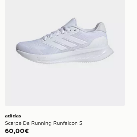
“consegna i
rintracciare 
https://ww
adidas
Scarpe Da Running Runfalcon 5
60,00€