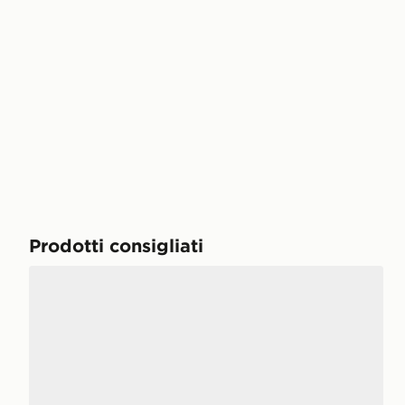
Prodotti consigliati
adidas ADIZERO Boston 13 Donna