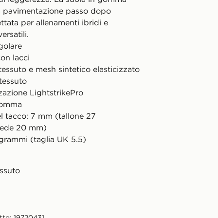
la pavimentazione passo dopo
tata per allenamenti ibridi e
ersatili.
golare
on lacci
tessuto e mesh sintetico elasticizzato
tessuto
azione LightstrikePro
 gomma
l tacco: 7 mm (tallone 27
ede 20 mm)
 grammi (taglia UK 5.5)
essuto
tto: 19720431