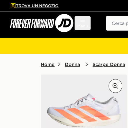
TROVA UN NEGOZIO
l contenuto principale
ta a fondo pagina
Cerca
Menu
Home
Donna
Scarpe Donna