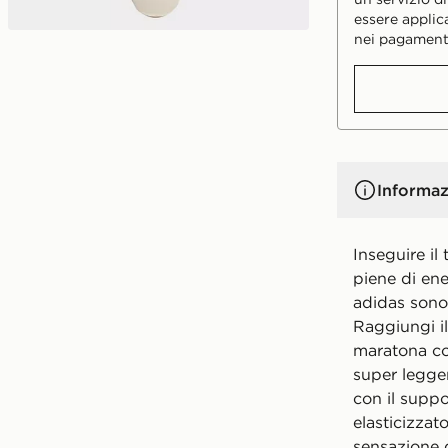
essere applic
nei pagament
Informaz
Inseguire il
piene di en
adidas sono 
Raggiungi i
maratona co
super legger
con il supp
elasticizzat
sensazione 