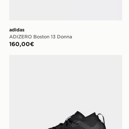
adidas
ADIZERO Boston 13 Donna
160,00€
adidas Scarpe Da Trail Running Terrex Agravic Gtx