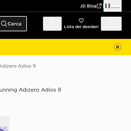
JD Blog
Italia
Cerca
Accedi
Lista dei desideri
Carrello
Adizero Adios 9
unning Adizero Adios 9