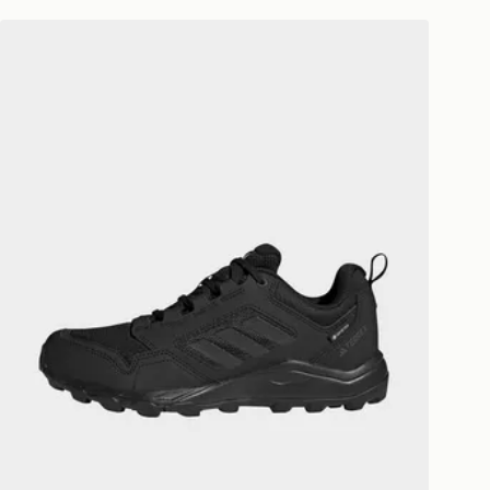
adidas Scarpe Da Trail Running Tracerocker 2.0 Gore-tex