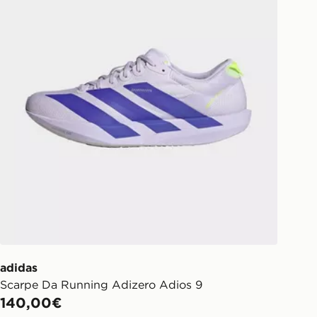
n negozio lo stesso giorno”. Per
il tuo ordine visita
w.jdsports.it/track-my-order/
adidas
Scarpe Da Running Adizero Adios 9
140,00€