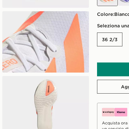
Colore:
Bianc
Seleziona una
36 2/3
Agg
Acquista ora e
un servizio d