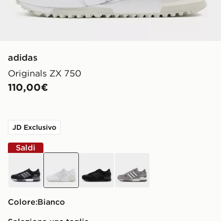
adidas
Originals ZX 750
110,00€
JD Exclusivo
Saldi
nero
bianco
nero
Grigio
Colore:
bianco