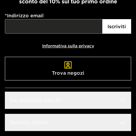
sconto del 10% sul tuo primo ordine
*
Indirizzo email
Iscriviti
Informativa sulla privacy
Trova negozi
Fai shopping con JD
Sconto Studenti
Servizio Clienti
Guida alle taglie