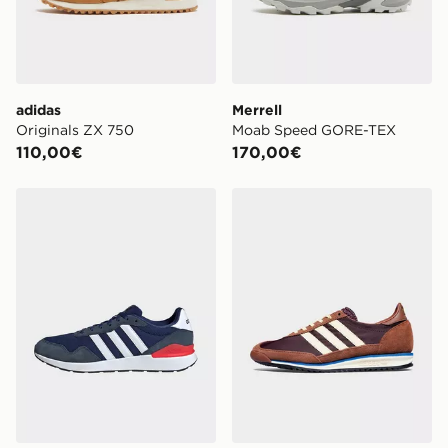
adidas
Merrell
Originals ZX 750
Moab Speed GORE-TEX
110,00€
170,00€
adidas Scarpe Run 60s 4.0
adidas Originals ,SL 72