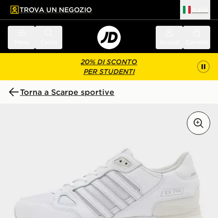
TROVA UN NEGOZIO
Italia
 contenuto principale
a a fondo pagina
Menu
Cerca
Accedi
Carrello
20% DI SCONTO
PER STUDENTI
Torna a Scarpe sportive