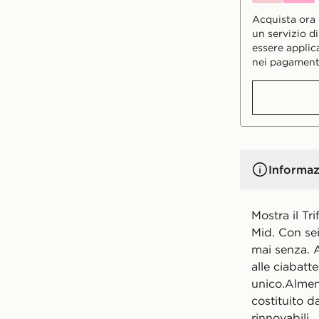
Acquista ora e
un servizio d
essere applic
nei pagament
Informaz
Mostra il Tr
Mid. Con sei
mai senza. A
alle ciabatt
unico.Almen
costituito da
rinnovabili.