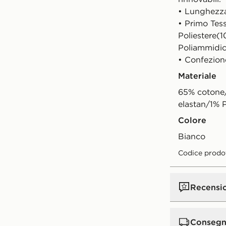
• Lunghezza 
• Primo Tes
Poliestere(1
Poliammidic
• Confezion
Materiale
65% cotone/
elastan/1% P
Colore
Bianco
Codice prodo
Recensi
Consegn