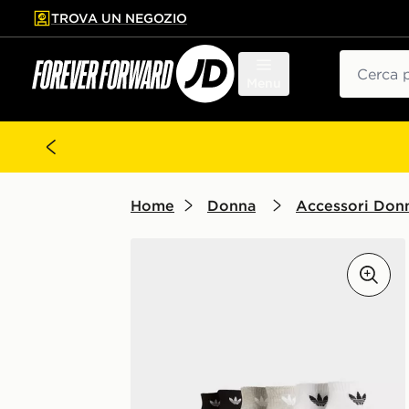
TROVA UN NEGOZIO
l contenuto principale
ta a fondo pagina
Cerca
Menu
Home
Donna
Accessori Don