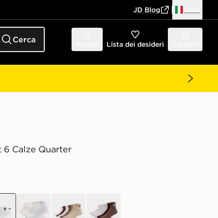
JD Blog
Italia
Cerca
Accedi
Lista dei desideri
Carrello
t 6 Calze Quarter
co
multicolor
crema
multicolor