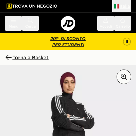
TROVA UN NEGOZIO
Italia
 contenuto principale
a a fondo pagina
Menu
Cerca
Accedi
Carrello
20% DI SCONTO
PER STUDENTI
Torna a Basket