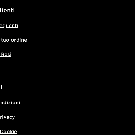
lienti
equenti
l tuo ordine
 Resi
i
ondizioni
privacy
 Cookie