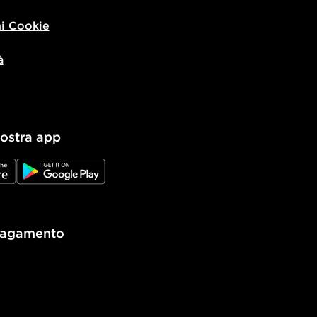
i Cookie
à
nostra app
e
JD Google Play
pagamento