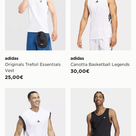
possibile l’opzione “consegna in negozio” o “consegna
in negozio lo stesso giorno”. Per rintracciare il tuo
ordine visita
https://www.jdsports.it/track-my-order/
adidas
adidas
Originals Trefoil Essentials
Canotta Basketball Legends
Vest
30,00€
25,00€
adidas Canotta da basket All-World Sleeveless
adidas Canotta Trefoil Essen