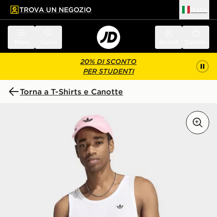
TROVA UN NEGOZIO
Italia
 contenuto principale
a a fondo pagina
Menu
Cerca
Accedi
Carrello
20% DI SCONTO
PER STUDENTI
Torna a T-Shirts e Canotte