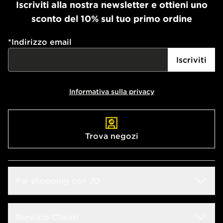
Iscriviti alla nostra newsletter e ottieni uno
sconto del 10% sul tuo primo ordine
*
Indirizzo email
Iscriviti
Informativa sulla privacy
Trova negozi
Fai shopping con JD
Sconto Studenti
Servizio Clienti