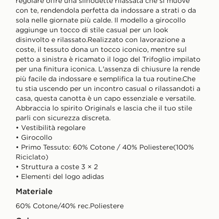
regolare offre una silhouette rilassata che si muove
con te, rendendola perfetta da indossare a strati o da
sola nelle giornate più calde. Il modello a girocollo
aggiunge un tocco di stile casual per un look
disinvolto e rilassato.Realizzato con lavorazione a
coste, il tessuto dona un tocco iconico, mentre sul
petto a sinistra è ricamato il logo del Trifoglio impilato
per una finitura iconica. L'assenza di chiusure la rende
più facile da indossare e semplifica la tua routine.Che
tu stia uscendo per un incontro casual o rilassandoti a
casa, questa canotta è un capo essenziale e versatile.
Abbraccia lo spirito Originals e lascia che il tuo stile
parli con sicurezza discreta.
• Vestibilità regolare
• Girocollo
• Primo Tessuto: 60% Cotone / 40% Poliestere(100%
Riciclato)
• Struttura a coste 3 × 2
• Elementi del logo adidas
Materiale
60% Cotone/40% rec.Poliestere