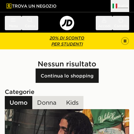
TROVA UN NEGOZIO
Italia
 contenuto principale
a a fondo pagina
Menu
Cerca
Accedi
Carrello
20% DI SCONTO
PER STUDENTI
Nessun risultato
Continua lo shopping
Categorie
Uomo
Donna
Kids