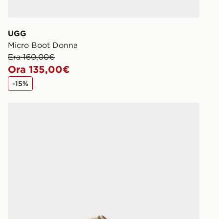
UGG
Micro Boot Donna
Era 160,00€
Ora 135,00€
-15%
UGG Tasman Maxi Curly Donna