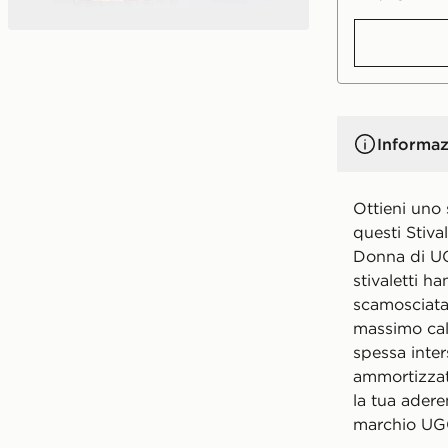
Informaz
Ottieni uno 
questi Stiva
Donna di UG
stivaletti h
scamosciata
massimo calo
spessa inter
ammortizzati
la tua adere
marchio UGG