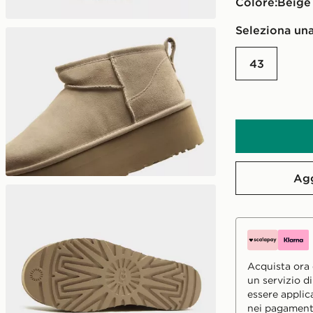
Colore:
beige
Seleziona una
43
Agg
Acquista ora e
un servizio d
essere applic
nei pagament