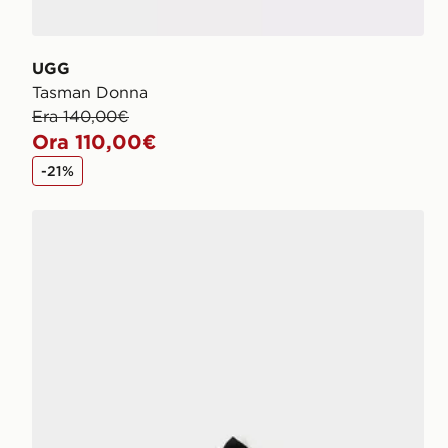
UGG
Tasman Donna
Era 140,00€
Ora 110,00€
-21%
UGG Micro Boot Donna