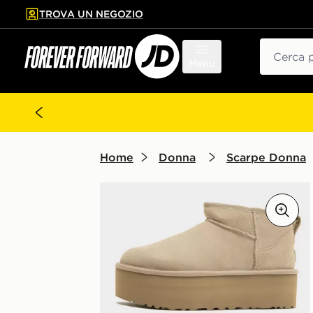
TROVA UN NEGOZIO
l contenuto principale
ta a fondo pagina
Cerca
Menu
Home
Donna
Scarpe Donna