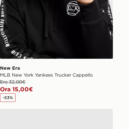
New Era
MLB New York Yankees Trucker Cappello
Era 32,00€
Ora 15,00€
-53%
New Era Cappellino MLB New York Yankees 9FORTY A-