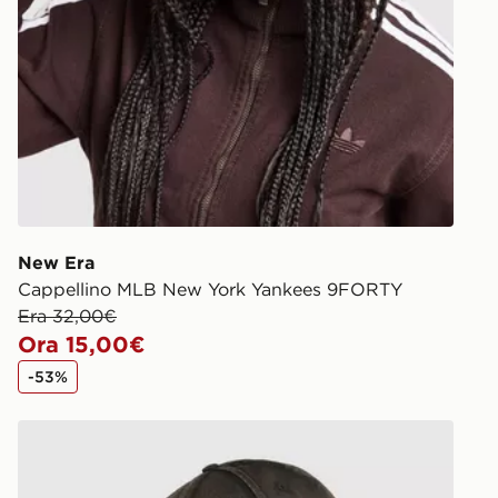
New Era
Cappellino MLB New York Yankees 9FORTY
Era 32,00€
Ora 15,00€
-53%
Oval
New Era Cappellino MLB New York Yankees 9FORTY