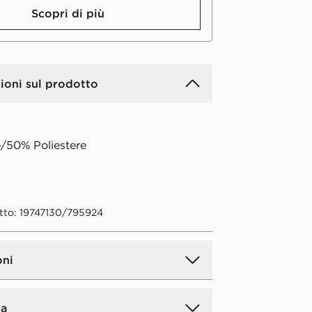
Scopri di più
ioni sul prodotto
/50% Poliestere
tto: 19747130/795924
oni
a