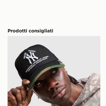
Prodotti consigliati
New Era Cappellino MLB New York Yankees Trucker