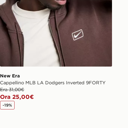
New Era
Cappellino MLB LA Dodgers Inverted 9FORTY
Era 31,00€
Ora 25,00€
-19%