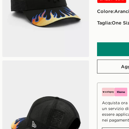
Colore:
aran
Taglia:
One Si
Agg
Acquista ora e
un servizio d
essere applic
nei pagament