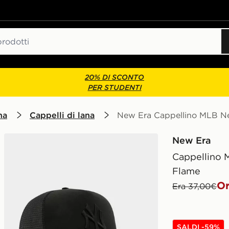
20% DI SCONTO
PER STUDENTI
na
Cappelli di lana
New Era Cappellino MLB Ne
New Era
Cappellino 
Flame
Or
Era 37,00€
SALDI -59%