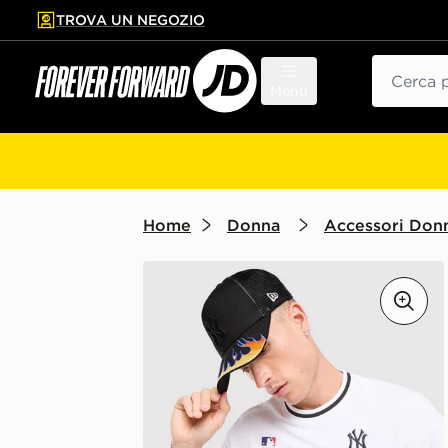
TROVA UN NEGOZIO
l contenuto principale
ta a fondo pagina
Cerca
Menu
Home
Donna
Accessori Don