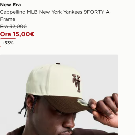
New Era
Cappellino MLB New York Yankees 9FORTY A-
Frame
Era 32,00€
Ora 15,00€
-53%
New Era Cappellino MLB LA Dodgers Inverted 9FORTY