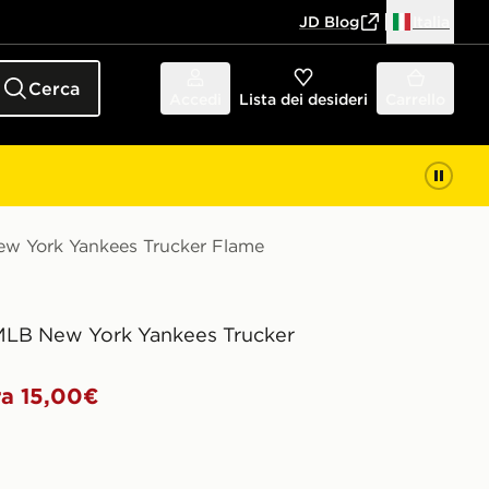
JD Blog
Italia
Cerca
Accedi
Lista dei desideri
Carrello
w York Yankees Trucker Flame
MLB New York Yankees Trucker
a 15,00€