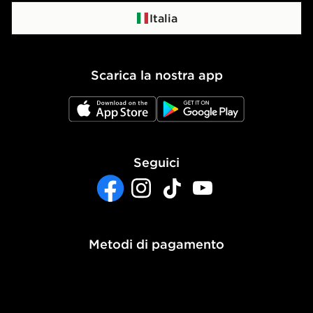
Politica di privacy
Italia
Politica dei Cookie
Scarica la nostra app
Impostazioni Cookie
JD App Store
JD Google Play
Accessibilità
Seguici
Facebook
Instagram
TikTok
YouTube
Metodi di pagamento