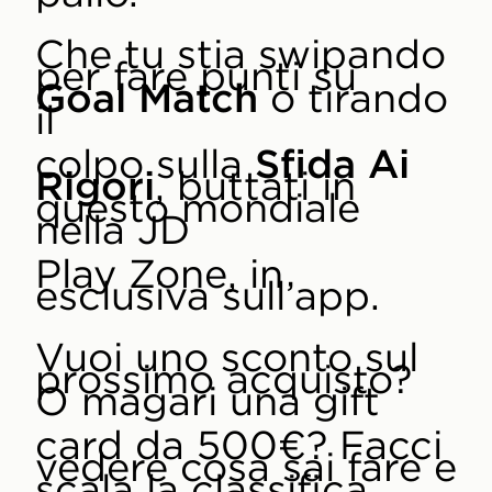
Che tu stia swipando
per fare punti su
Goal Match
o tirando
il
colpo sulla
Sfida Ai
Rigori
, buttati in
questo mondiale
nella JD
Play Zone, in
esclusiva sull’app.
Vuoi uno sconto sul
prossimo acquisto?
O magari una gift
card da 500€? Facci
vedere cosa sai fare e
scala la classifica