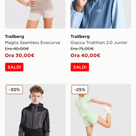
Trailberg
Trailberg
Maglia Seamless Evocurve
Giacca Triathlon 2.0 Junior
Era 40,00€
Era 75,00€
Ora 30,00€
Ora 40,00€
SALDI
SALDI
Trailberg Giacca Antivento Colour Block Elbrus Junior
Trailberg Pantaloncino Wov
-30%
-25%