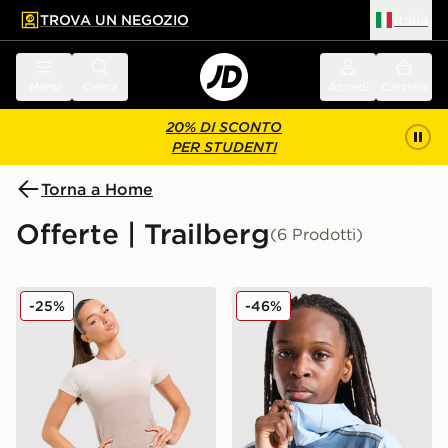
TROVA UN NEGOZIO
Italia
 contenuto principale
a a fondo pagina
Menu
Cerca
Accedi
Carrello
20% DI SCONTO
PER STUDENTI
Torna a Home
Offerte | Trailberg
(6 Prodotti)
Trailberg Maglia Seamless Evocurve
Trailberg Giacca Triathlon 2
-25%
-46%