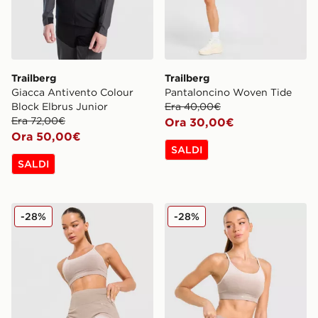
Trailberg
Trailberg
Giacca Antivento Colour
Pantaloncino Woven Tide
Block Elbrus Junior
Era 40,00€
Era 72,00€
Ora 30,00€
Ora 50,00€
SALDI
SALDI
Trailberg Pantaloncino Seamless Evocurve
Trailberg Reggiseno Sport
-28%
-28%