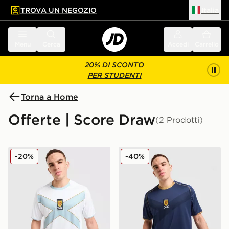
TROVA UN NEGOZIO
Italia
 contenuto principale
a a fondo pagina
Menu
Cerca
Accedi
Carrello
20% DI SCONTO
PER STUDENTI
Torna a Home
Offerte | Score Draw
(2 Prodotti)
Score Draw Seconda Maglia Scozia ‘07 Retro
Score Draw Maglia Home Sc
-20%
-40%