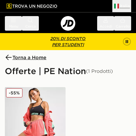
TROVA UN NEGOZIO
Italia
 contenuto principale
a a fondo pagina
Menu
Cerca
Accedi
Carrello
20% DI SCONTO
PER STUDENTI
Torna a Home
Offerte | PE Nation
(1 Prodotti)
PE Nation Impact Woven Colour Block Pantaloncino
-55%