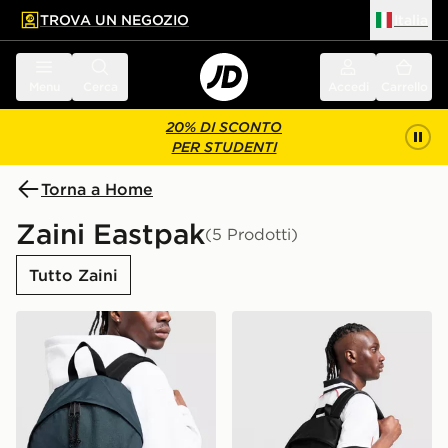
TROVA UN NEGOZIO
Italia
 contenuto principale
a a fondo pagina
Menu
Cerca
Accedi
Carrello
20% DI SCONTO
PER STUDENTI
Torna a Home
Zaini Eastpak
(5 Prodotti)
Tutto Zaini
Eastpak Zaino Day Pak'r
Eastpak Zaino Day Pak'r