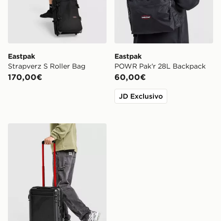
Eastpak
Eastpak
Strapverz S Roller Bag
POWR Pak'r 28L Backpack
170,00€
60,00€
JD Exclusivo
Eastpak Borsa Cabin Resist'r Zip