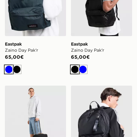
Eastpak
Eastpak
Zaino Day Pak'r
Zaino Day Pak'r
65,00€
65,00€
Blu
Nero
Nero
Blu
Eastpak Strapverz S Roller Bag
Eastpak POWR Pak'r 28L 