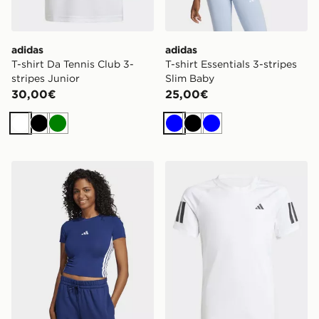
adidas
adidas
T-shirt Da Tennis Club 3-
T-shirt Essentials 3-stripes
stripes Junior
Slim Baby
30,00€
25,00€
Bianco
Nero
Verde
Blu
Nero
Blu
adidas T-shirt Essentials 3-stripes Slim Baby
adidas T-shirt Da Tennis Cl