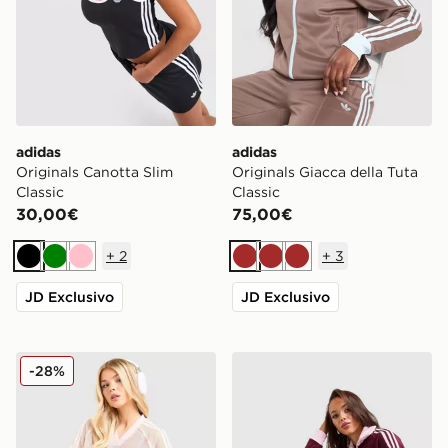
adidas
adidas
Originals Canotta Slim
Originals Giacca della Tuta
Classic
Classic
30,00€
75,00€
+
2
+
3
Nero
Verde
Rosa
Marrone
Marrone
Marrone
JD Exclusivo
JD Exclusivo
adidas Originals Crochet Football Top
adidas Originals Giacca dell
-28%