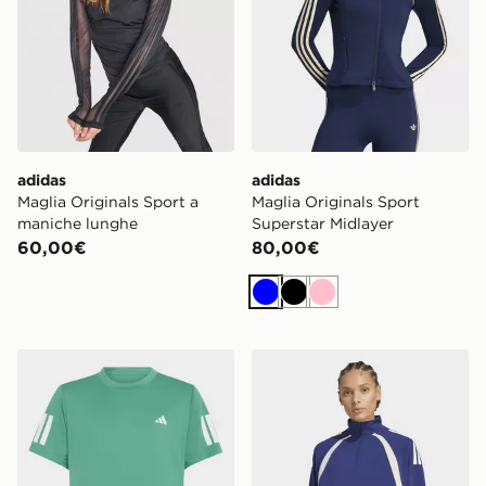
adidas
adidas
Maglia Originals Sport a
Maglia Originals Sport
maniche lunghe
Superstar Midlayer
60,00€
80,00€
Blu
Nero
Rosa
adidas T-shirt Da Tennis Club 3-stripes Junior
adidas Top Da Allenamento 