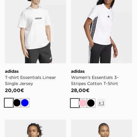
adidas
adidas
T-shirt Essentials Linear
Women's Essentials 3-
Single Jersey
Stripes Cotton T-Shirt
20,00€
28,00€
+
1
Bianco
Nero
Blu
Bianco
Rosa
Nero
adidas T-shirt Essentials Small Logo Single Jersey
adidas Polo In Tweed