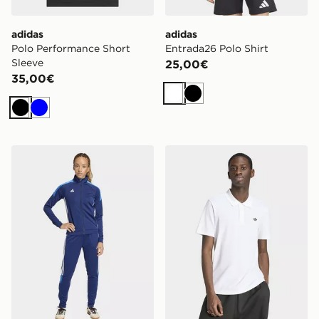
adidas
adidas
Polo Performance Short
Entrada26 Polo Shirt
Sleeve
25,00€
35,00€
Bianco
Nero
Nero
Blu
adidas TUTA TIRO 26 ESSENTIALS
adidas Polo Trefoil Essentia