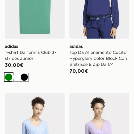
adidas
adidas
T-shirt Da Tennis Club 3-
Top Da Allenamento Cucito
stripes Junior
Hyperglam Color Block Con
3 Strisce E Zip Da 1/4
30,00€
70,00€
Verde
Bianco
Nero
adidas Top 3-stripes Studio Soft Ballet Wrap
adidas Top 3-stripes Studio