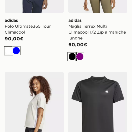
adidas
adidas
Polo Ultimate365 Tour
Maglia Terrex Multi
Climacool
Climacool 1/2 Zip a maniche
lunghe
90,00€
60,00€
Bianco
Blu
Nero
Viola
adidas Women's Essentials 3-Stripes Cotton T-Shirt
adidas T-shirt Da Tennis Cl