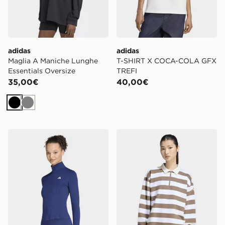
adidas
adidas
Maglia A Maniche Lunghe
T-SHIRT X COCA-COLA GFX
Essentials Oversize
TREFI
35,00€
40,00€
Nero
Grigio
adidas Giacca Con Zip 3-stripes Studio
adidas Polo A Maniche Lun