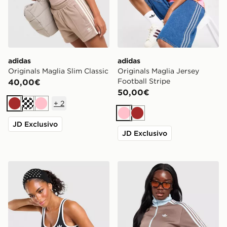
adidas
adidas
Originals Maglia Slim Classic
Originals Maglia Jersey
Football Stripe
40,00€
50,00€
+
2
Marrone
Crema
Rosa
Rosa
Marrone
JD Exclusivo
JD Exclusivo
adidas Originals Canotta Slim Classic
adidas Originals Giacca dell