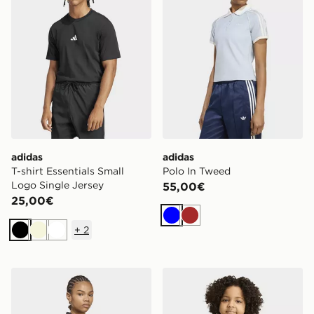
adidas
adidas
T-shirt Essentials Small
Polo In Tweed
Logo Single Jersey
55,00€
25,00€
Blu
Marrone
+
2
Nero
Beige
Bianco
adidas Polo In Tweed
adidas Maglia A Maniche L