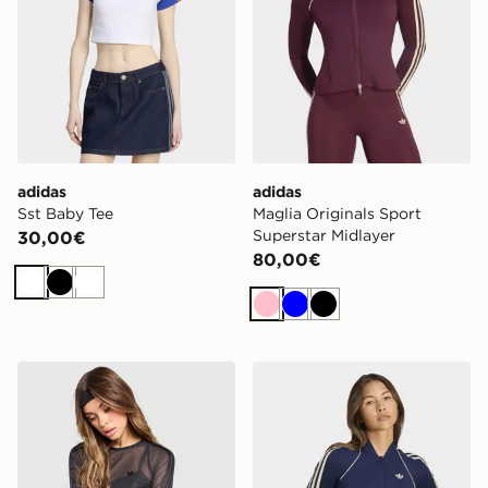
adidas
adidas
Sst Baby Tee
Maglia Originals Sport
Superstar Midlayer
30,00€
80,00€
Bianco
Nero
Bianco
Rosa
Blu
Nero
adidas Maglia Originals Sport a maniche lunghe
adidas Maglia Originals Spo