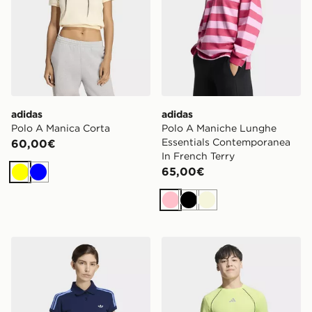
adidas
adidas
Polo A Manica Corta
Polo A Maniche Lunghe
Essentials Contemporanea
60,00€
In French Terry
65,00€
Giallo
Blu
Rosa
Nero
Beige
adidas Polo 3 Stripes
adidas T-shirt Tech Appare