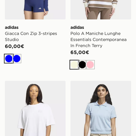
adidas
adidas
Giacca Con Zip 3-stripes
Polo A Maniche Lunghe
Studio
Essentials Contemporanea
In French Terry
60,00€
65,00€
Blu
Blu
Beige
Nero
Rosa
adidas T-shirt Floral Gfx
adidas Polo A Manica Cort