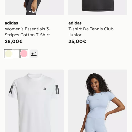
adidas
adidas
Women's Essentials 3-
T-shirt Da Tennis Club
Stripes Cotton T-Shirt
Junior
28,00€
25,00€
+
1
Beige
Bianco
Rosa
adidas T-shirt Da Tennis Club 3-stripes Junior
adidas T-shirt Essentials 3-