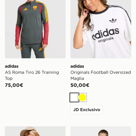
adidas
adidas
AS Roma Tiro 26 Training
Originals Football Oversized
Top
Maglia
75,00€
50,00€
Bianco
Giallo
JD Exclusivo
adidas Originals Maglia Jersey Football Stripe
adidas Entrada26 Polo Shir