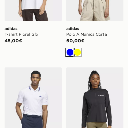
adidas
adidas
T-shirt Floral Gfx
Polo A Manica Corta
45,00€
60,00€
Blu
Giallo
adidas Polo Ultimate365 Tour Climacool
adidas Maglia Terrex Multi 