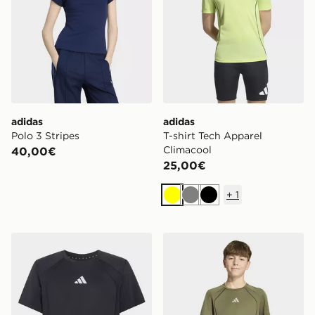
adidas
adidas
Polo 3 Stripes
T-shirt Tech Apparel
Climacool
40,00€
25,00€
+
1
Giallo
Grigio
Nero
adidas T-shirt Tech Apparel Climacool
adidas T-shirt Tech Appare