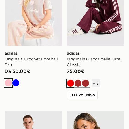
adidas
adidas
Originals Crochet Football
Originals Giacca della Tuta
Top
Classic
Da 50,00€
75,00€
+
3
Rosa
Blu
Rosso
Marrone
Marrone
JD Exclusivo
adidas AS Roma Tiro 26 Training Top
adidas Originals Football O