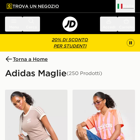
TROVA UN NEGOZIO
Italia
 contenuto principale
a a fondo pagina
Menu
Cerca
Accedi
Carrello
20% DI SCONTO
PER STUDENTI
Torna a Home
Adidas Maglie
(250 Prodotti)
adidas Originals Maglia Slim Classic
adidas Originals Maglia Jer