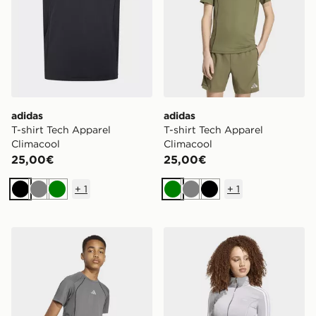
adidas
adidas
T-shirt Tech Apparel
T-shirt Tech Apparel
Climacool
Climacool
25,00€
25,00€
+
1
+
1
Nero
Grigio
Verde
Verde
Grigio
Nero
adidas T-shirt Tech Apparel Climacool
adidas MAGLIA X MIA M