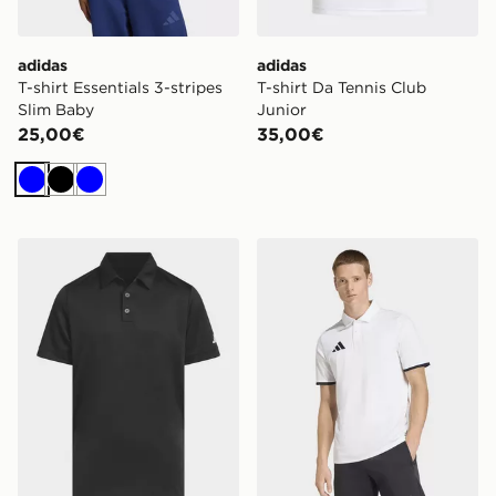
adidas
adidas
T-shirt Essentials 3-stripes
T-shirt Da Tennis Club
Slim Baby
Junior
25,00€
35,00€
Blu
Nero
Blu
adidas Polo Performance Short Sleeve
adidas Entrada26 Polo Shir