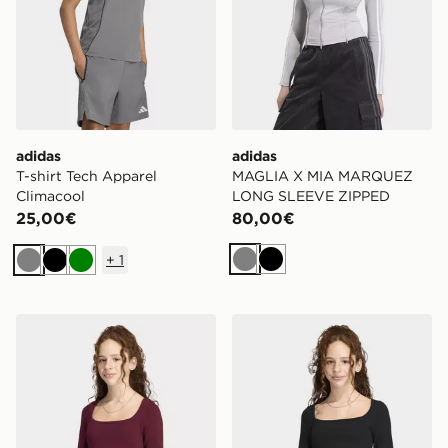
adidas
adidas
T-shirt Tech Apparel
MAGLIA X MIA MARQUEZ
Climacool
LONG SLEEVE ZIPPED
25,00€
80,00€
+
1
Grigio
Nero
Grigio
Nero
Verde
adidas T-shirt A Maniche Lunghe Con Colletto Quadrato
adidas T-shirt A Maniche L