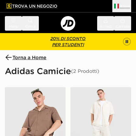
TROVA UN NEGOZIO
Italia
 contenuto principale
a a fondo pagina
Menu
Cerca
Accedi
Carrello
20% DI SCONTO
PER STUDENTI
Torna a Home
Adidas Camicie
(2 Prodotti)
adidas Originals Camicia Seersucker
adidas Originals Camicia S