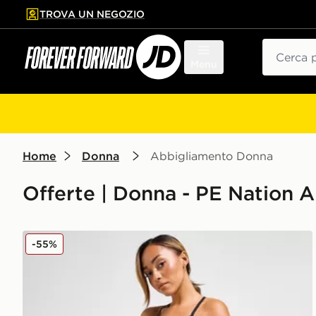
TROVA UN NEGOZIO
l contenuto principale
ta a fondo pagina
Cerca
Menu
Home
Donna
Abbigliamento Donna
Offerte | Donna - PE Nation
PE Nation Impact Woven Colour Block Pantaloncino
-55%