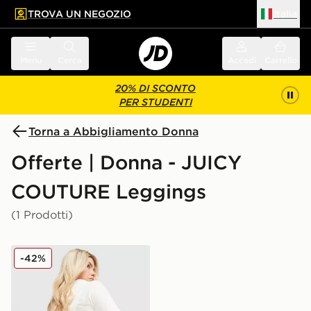
TROVA UN NEGOZIO
Italia
 contenuto principale
a a fondo pagina
Menu
Cerca
Accedi
Carrello
20% DI SCONTO
PER STUDENTI
Torna a Abbigliamento Donna
Offerte | Donna - JUICY
COUTURE Leggings
(1 Prodotti)
JUICY COUTURE Leggings Logo Fold Over a Zampa
-42%