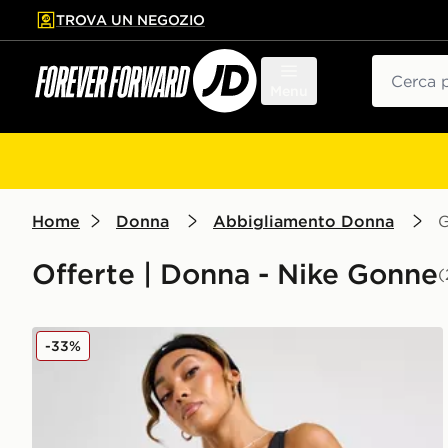
TROVA UN NEGOZIO
l contenuto principale
ta a fondo pagina
Cerca
Menu
Home
Donna
Abbigliamento Donna
Offerte | Donna - Nike Gonne
(
Nike One High Rise Skirt
-33%