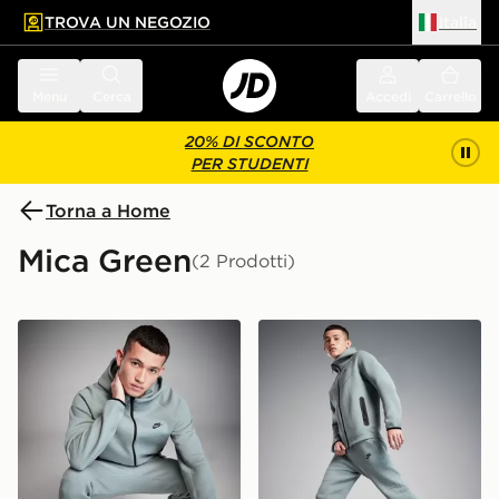
TROVA UN NEGOZIO
Italia
 contenuto principale
a a fondo pagina
Menu
Cerca
Accedi
Carrello
20% DI SCONTO
PER STUDENTI
Torna a Home
Mica Green
(2 Prodotti)
Nike Tech Fleece Felpa Full Zip
Nike Tech Fleece Pantaloni 