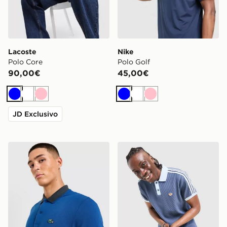
Lacoste
Nike
Polo Core
Polo Golf
90,00€
45,00€
Blu
Bianco
Rosa
Blu
Bianco
Rosa
JD Exclusivo
Lacoste Polo Tipped
adidas Originals Polo Waffl