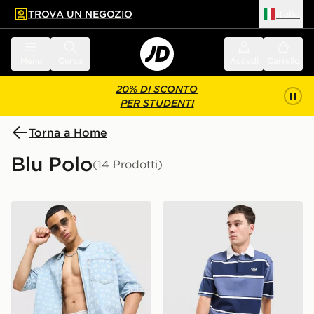
TROVA UN NEGOZIO
Italia
 contenuto principale
a a fondo pagina
Menu
Cerca
Accedi
Carrello
20% DI SCONTO
PER STUDENTI
Torna a Home
Blu Polo
(14 Prodotti)
Supply & Demand Mill Polo Shirt
adidas Originals Polo Rugb