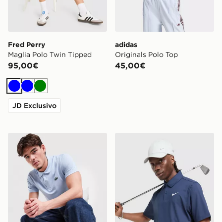
Fred Perry
adidas
Maglia Polo Twin Tipped
Originals Polo Top
95,00€
45,00€
Blu
Blu
Verde
JD Exclusivo
Lacoste Polo Core
Nike Polo Golf