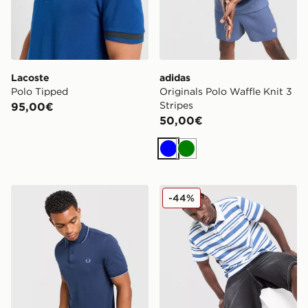
Lacoste
adidas
Polo Tipped
Originals Polo Waffle Knit 3
Stripes
95,00€
50,00€
Blu
Verde
Fred Perry Maglia Polo Twin Tipped
Unlike Humans Polo Kane
-44%