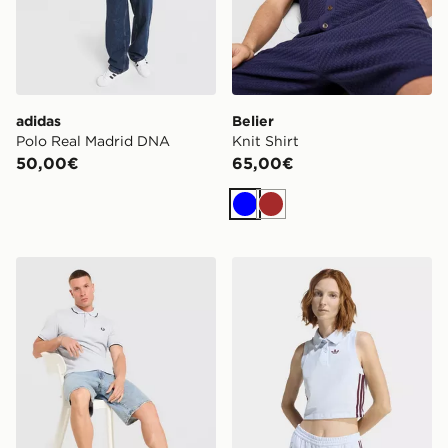
adidas
Belier
Polo Real Madrid DNA
Knit Shirt
50,00€
65,00€
Blu
Marrone
Fred Perry Maglia Polo Twin Tipped
adidas Originals Polo Top