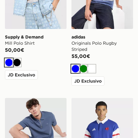
Supply & Demand
adidas
Mill Polo Shirt
Originals Polo Rugby
Striped
50,00€
55,00€
Blu
Nero
Blu
Verde
Bianco
JD Exclusivo
JD Exclusivo
adidas Originals Polo Waffle
adidas Polo Heritage Ffr -