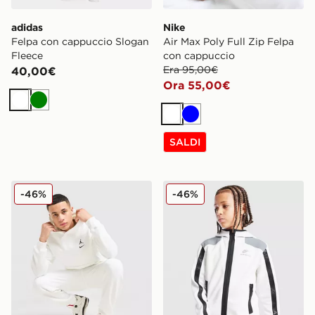
adidas
Nike
Felpa con cappuccio Slogan
Air Max Poly Full Zip Felpa
Fleece
con cappuccio
Era 95,00€
40,00€
Ora 55,00€
Bianco
Verde
Bianco
Blu
SALDI
Jordan Felpa con Cappuccio Jumpman Swoosh
Nike Felpa con Cappuccio F
-46%
-46%