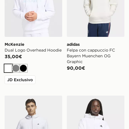
McKenzie
adidas
Dual Logo Overhead Hoodie
Felpa con cappuccio FC
Bayern Muenchen OG
35,00€
Graphic
90,00€
Bianco
Grigio
Nero
JD Exclusivo
adidas Anorak Ultimate365+ Clima365 Course Control
adidas FELPA CON CAPPU