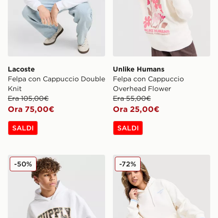
Lacoste
Unlike Humans
Felpa con Cappuccio Double
Felpa con Cappuccio
Knit
Overhead Flower
Era 105,00€
Era 55,00€
Ora 75,00€
Ora 25,00€
SALDI
SALDI
Supply & Demand Felpa con Cappuccio Brickshaw Ove
Reebok Felpa con Cappucci
-50%
-72%