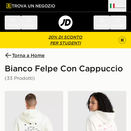
TROVA UN NEGOZIO
Italia
 contenuto principale
a a fondo pagina
Menu
Cerca
Accedi
Carrello
20% DI SCONTO
PER STUDENTI
Torna a Home
Bianco Felpe Con Cappuccio
(33 Prodotti)
adidas Originals Felpa con Cappuccio Oversized Embr
adidas Originals Girls' Gr