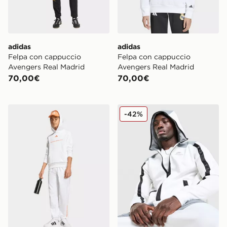
adidas
adidas
Felpa con cappuccio
Felpa con cappuccio
Avengers Real Madrid
Avengers Real Madrid
70,00€
70,00€
adidas Felpa con cappuccio Slogan Fleece
Nike Air Max Poly Full Zip
-42%