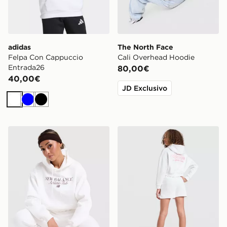
adidas
The North Face
Felpa Con Cappuccio
Cali Overhead Hoodie
Entrada26
80,00€
40,00€
JD Exclusivo
Bianco
Blu
Nero
New Balance Athletics Club Hoodie
Pink Soda Sport Felpa con