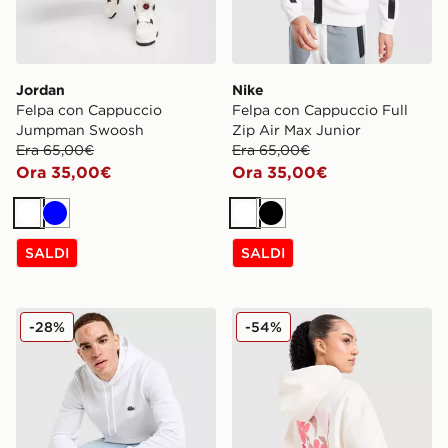
Jordan
Nike
Felpa con Cappuccio
Felpa con Cappuccio Full
Jumpman Swoosh
Zip Air Max Junior
Era 65,00€
Era 65,00€
Ora 35,00€
Ora 35,00€
Bianco
Blu
Bianco
Nero
SALDI
SALDI
Lacoste Felpa con Cappuccio Double Knit
Unlike Humans Felpa con 
-28%
-54%