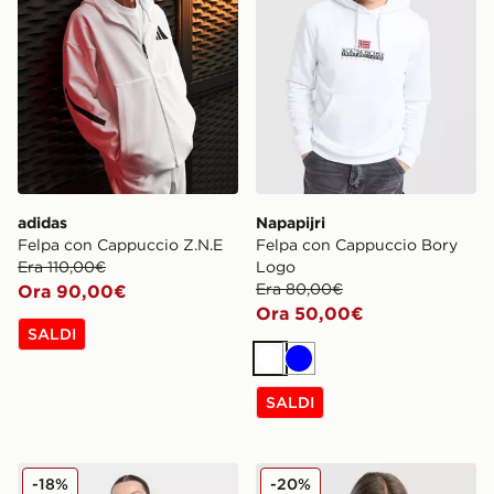
adidas
Napapijri
Felpa con Cappuccio Z.N.E
Felpa con Cappuccio Bory
Era 110,00€
Logo
Era 80,00€
Ora 90,00€
Ora 50,00€
SALDI
Bianco
Blu
SALDI
AYBL Felpa con Cappuccio Sports Society
MONTIREX Felpa con Cappu
-18%
-20%