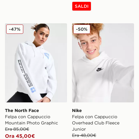
SALDI
The North Face Felpa con Cappuccio Mountain Photo 
Nike Felpa con Cappuccio 
-47%
-50%
The North Face
Nike
Felpa con Cappuccio
Felpa con Cappuccio
Mountain Photo Graphic
Overhead Club Fleece
Era 85,00€
Junior
Era 48,00€
Ora 45,00€