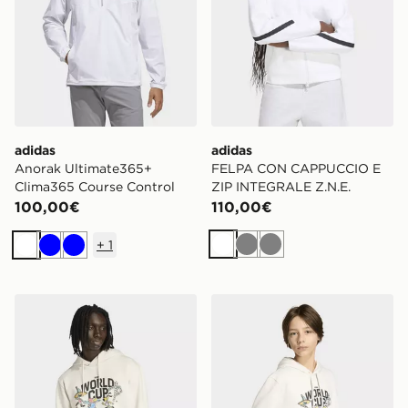
adidas
adidas
Anorak Ultimate365+
FELPA CON CAPPUCCIO E
Clima365 Course Control
ZIP INTEGRALE Z.N.E.
100,00€
110,00€
+
1
Bianco
Grigio
Grigio
Bianco
Blu
Blu
adidas Felpa Mascot Coppa Del Mondo Fifa 26™
adidas Felpa Mascot Bamb