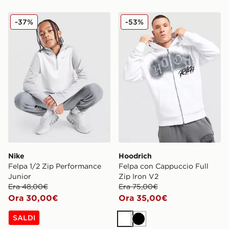
Nike Felpa 1/2 Zip Performance Junior
Hoodrich Felpa con Cappucc
-37%
-53%
Nike
Hoodrich
Felpa 1/2 Zip Performance
Felpa con Cappuccio Full
Junior
Zip Iron V2
Era 48,00€
Era 75,00€
Ora 30,00€
Ora 35,00€
SALDI
Bianco
Nero