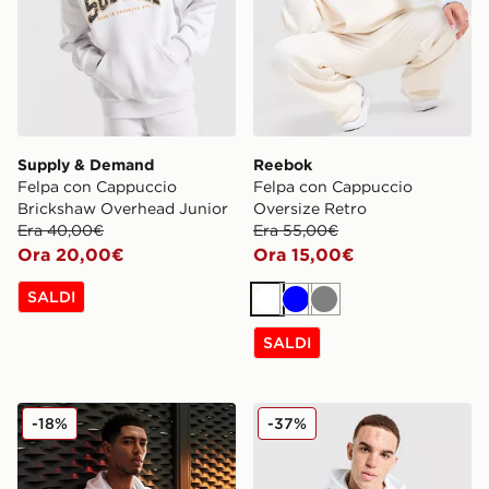
Supply & Demand
Reebok
Felpa con Cappuccio
Felpa con Cappuccio
Brickshaw Overhead Junior
Oversize Retro
Era 40,00€
Era 55,00€
Ora 20,00€
Ora 15,00€
SALDI
Bianco
Blu
Grigio
SALDI
adidas Felpa con Cappuccio Z.N.E
Napapijri Felpa con Cappu
-18%
-37%