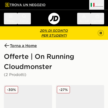
TROVA UN NEGOZIO
Italia
 contenuto principale
a a fondo pagina
Menu
Cerca
Accedi
Carrello
20% DI SCONTO
PER STUDENTI
Torna a Home
Offerte | On Running
Cloudmonster
(2 Prodotti)
On Running Cloudmonster
On Running Cloudmonster
-30%
-27%