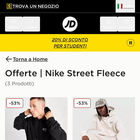
TROVA UN NEGOZIO
Italia
 contenuto principale
a a fondo pagina
Menu
Cerca
Accedi
Carrello
20% DI SCONTO
PER STUDENTI
Torna a Home
Offerte | Nike Street Fleece
(3 Prodotti)
Nike Felpa con Cappuccio Overhead Street Fleece
Nike Felpa con Cappuccio 
-53%
-53%