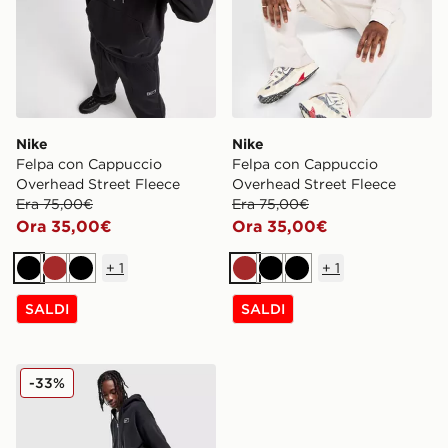
Nike
Nike
Felpa con Cappuccio
Felpa con Cappuccio
Overhead Street Fleece
Overhead Street Fleece
Era 75,00€
Era 75,00€
Ora 35,00€
Ora 35,00€
+
1
+
1
Nero
Marrone
Nero
Marrone
Nero
Nero
SALDI
SALDI
Nike Pantaloni della tuta Oversize Street Fleece
-33%