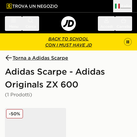
TROVA UN NEGOZIO
Italia
 contenuto principale
a a fondo pagina
Menu
Cerca
Accedi
Carrello
BACK TO SCHOOL
CON I MUST HAVE JD
Torna a Adidas Scarpe
Adidas Scarpe - Adidas
Originals ZX 600
(1 Prodotti)
adidas Originals ZX 600
-50%