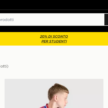
20% DI SCONTO
PER STUDENTI
otti)
unior
adidas Originals Manchester United FC 2026/27 Away 