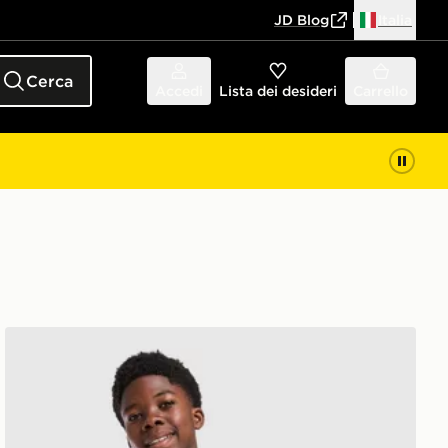
JD Blog
Italia
Cerca
Accedi
Lista dei desideri
Carrello
Shirt Junior
adidas Maglia Away 26/27 Real Madrid bambini e bamb