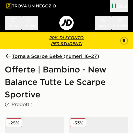
TROVA UN NEGOZIO
Italia
 contenuto principale
a a fondo pagina
Menu
Cerca
Accedi
Carrello
20% DI SCONTO
PER STUDENTI
Torna a Scarpe Bebé (numeri 16-27)
Offerte | Bambino - New
Balance Tutte Le Scarpe
Sportive
(4 Prodotti)
New Balance 740 Neonato
New Balance 740 Neonato
-25%
-33%