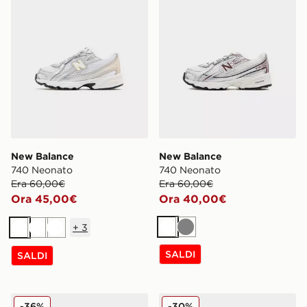
New Balance
New Balance
740 Neonato
740 Neonato
Era 60,00€
Era 60,00€
Ora 45,00€
Ora 40,00€
+
3
Bianco
Grigio
Bianco
Bianco
Bianco
SALDI
SALDI
New Balance 9060 Neonato
New Balance 740 No Sew
-36%
-30%