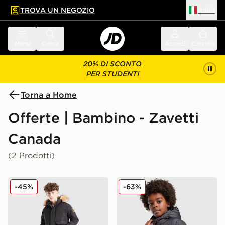
TROVA UN NEGOZIO
Italia
 contenuto principale
a a fondo pagina
Menu
Cerca
Accedi
Carrello
20% DI SCONTO
PER STUDENTI
Torna a Home
Offerte | Bambino - Zavetti
Canada
(2 Prodotti)
Zavetti Canada Giacca Bomber Abelli Junior
Zavetti Canada Giacca Ibri
-45%
-63%