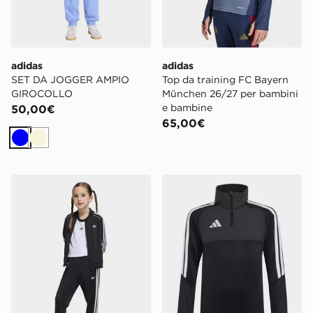
adidas
adidas
SET DA JOGGER AMPIO
Top da training FC Bayern
GIROCOLLO
München 26/27 per bambini
e bambine
50,00€
65,00€
Blu
Beige
adidas Tuta Sst
adidas Giacca Da Allename