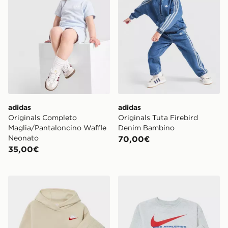
adidas
adidas
Originals Completo
Originals Tuta Firebird
Maglia/Pantaloncino Waffle
Denim Bambino
Neonato
70,00€
35,00€
Nike Open Hem Hoodied Tracksuit Infant
Nike Swoosh Fleece Tracksu