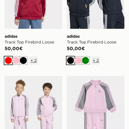
adidas
adidas
Track Top Firebird Loose
Track Top Firebird Loose
50,00€
50,00€
+
2
+
2
Rosso
Rosa
Nero
Nero
Rosa
Verde
adidas Tuta Sst
adidas Tuta SST