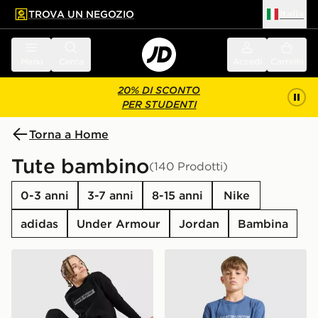
TROVA UN NEGOZIO
Italia
 contenuto principale
a a fondo pagina
Menu
Cerca
Accedi
Carrello
20% DI SCONTO
PER STUDENTI
Torna a Home
Tute bambino
(140 Prodotti)
0-3 anni
3-7 anni
8-15 anni
Nike
adidas
Under Armour
Jordan
Bambina
McKenzie Dual Crew Tracksuit Junior
McKenzie Dual Crew Tracksu