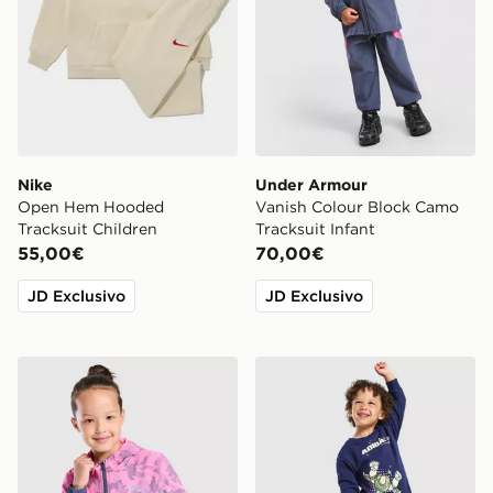
Nike
Under Armour
Open Hem Hooded
Vanish Colour Block Camo
Tracksuit Children
Tracksuit Infant
55,00€
70,00€
JD Exclusivo
JD Exclusivo
Under Armour Vanish Colour Block Camo 3-Piece Set C
adidas x Disney Pixar Toy S