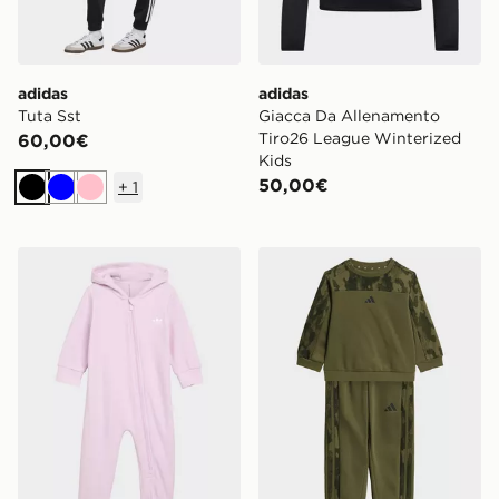
adidas
adidas
Tuta Sst
Giacca Da Allenamento
Tiro26 League Winterized
60,00€
Kids
50,00€
+
1
Nero
Blu
Rosa
adidas TUTINA CON CAPPUCCIO REGULAR WINTER
adidas Set tessuto felpato 