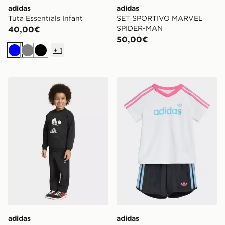
adidas
adidas
Tuta Essentials Infant
SET SPORTIVO MARVEL
SPIDER-MAN
40,00€
50,00€
+
1
Blu
Grigio
Nero
adidas JOGGER DISNEY MICKEY MOUSE
adidas Set Con T-shirt Cort
adidas
adidas