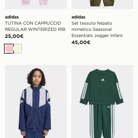
adidas
adidas
TUTINA CON CAPPUCCIO
Set tessuto felpato
REGULAR WINTERIZED RIB
mimetico Seasonal
Essentials Jogger Infant
25,00€
45,00€
Rosa
Beige
adidas GIACCA DA ALLENAMENTO OVERSIZE IN TE
adidas Tuta Essentials Infan