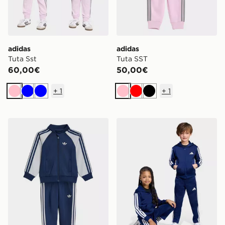
adidas
adidas
Tuta Sst
Tuta SST
60,00€
50,00€
+
1
+
1
Rosa
Blu
Blu
Rosa
Rosso
Nero
adidas Tuta SST
adidas Tuta Essentials Bam