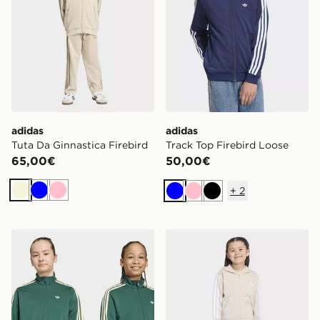
adidas
adidas
Tuta Da Ginnastica Firebird
Track Top Firebird Loose
65,00€
50,00€
+
2
Beige
Blu
Rosa
Blu
Rosa
Nero
adidas Track Top Firebird Loose
adidas Tuta Essentials Bam