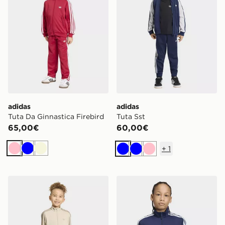
adidas
adidas
Tuta Da Ginnastica Firebird
Tuta Sst
65,00€
60,00€
+
1
Rosa
Blu
Beige
Blu
Blu
Rosa
adidas Tuta Da Ginnastica Firebird
adidas Track Top Firebird 