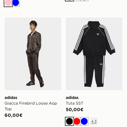
Rosa
Blu
adidas Giacca Firebird Loose Aop Top
adidas Tuta SST
adidas
adidas
Giacca Firebird Loose Aop
Tuta SST
Top
50,00€
60,00€
+
1
Nero
Rosso
Blu