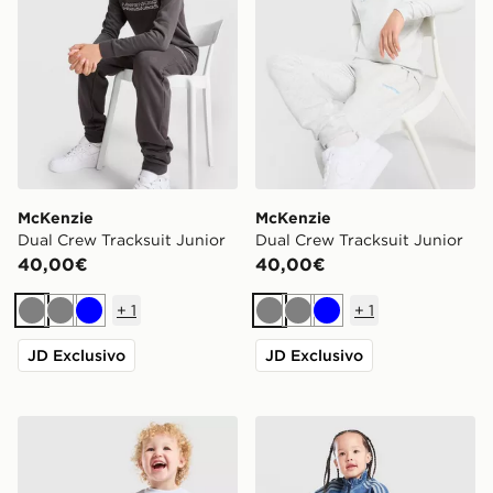
McKenzie
McKenzie
Dual Crew Tracksuit Junior
Dual Crew Tracksuit Junior
40,00€
40,00€
+
1
+
1
Grigio
Grigio
Blu
Grigio
Grigio
Blu
JD Exclusivo
JD Exclusivo
adidas Originals Completo Maglia/Pantaloncino Waffl
adidas Originals Tuta Fire