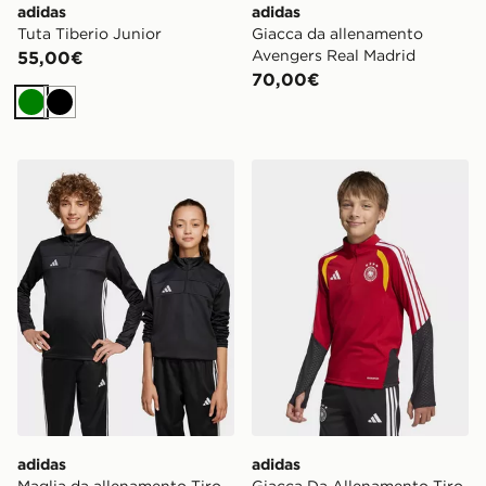
adidas
adidas
Tuta Tiberio Junior
Giacca da allenamento
Avengers Real Madrid
55,00€
70,00€
Verde
Nero
adidas Maglia da allenamento Tiro 25 Essentials Junior
adidas Giacca Da Allename
adidas
adidas