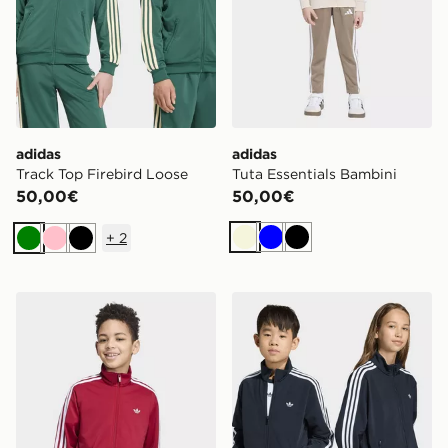
adidas
adidas
Track Top Firebird Loose
Tuta Essentials Bambini
50,00€
50,00€
+
2
Beige
Blu
Nero
Verde
Rosa
Nero
adidas Track Top Firebird Loose
adidas Track Top Firebird 