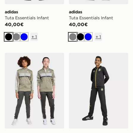
adidas
adidas
Tuta Essentials Infant
Tuta Essentials Infant
40,00€
40,00€
+
1
+
1
Nero
Grigio
Blu
Grigio
Nero
Blu
adidas Tuta Tiberio Junior
adidas Giacca da allename