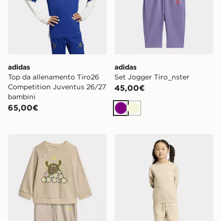
adidas
adidas
Top da allenamento Tiro26
Set Jogger Tiro_nster
Competition Juventus 26/27
45,00€
bambini
65,00€
Viola
Beige
adidas Set Jogger Tiro_nster
adidas SET DA JOGGER 