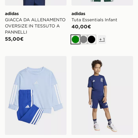
adidas
adidas
GIACCA DA ALLENAMENTO
Tuta Essentials Infant
OVERSIZE IN TESSUTO A
40,00€
PANNELLI
55,00€
+
1
Verde
Grigio
Nero
adidas Tuta Essentials Infant
adidas SET SPORTIVO M