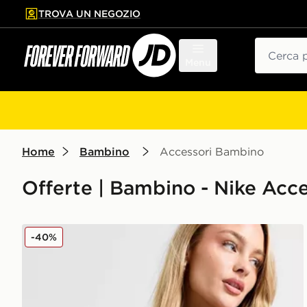
TROVA UN NEGOZIO
l contenuto principale
ta a fondo pagina
Cerca
Menu
Home
Bambino
Accessori Bambino
Offerte | Bambino - Nike Acc
Nike Marsupio Small Hip
-40%