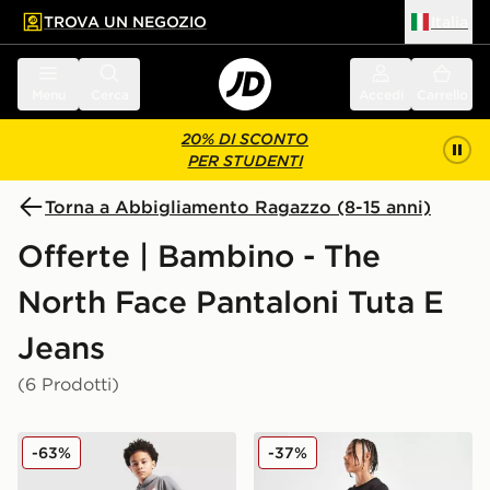
TROVA UN NEGOZIO
Italia
 contenuto principale
a a fondo pagina
Menu
Cerca
Accedi
Carrello
20% DI SCONTO
PER STUDENTI
Torna a Abbigliamento Ragazzo (8-15 anni)
Offerte | Bambino - The
North Face Pantaloni Tuta E
Jeans
(6 Prodotti)
The North Face Pantaloni della tuta Graphic Junior
The North Face Pantaloni d
-63%
-37%