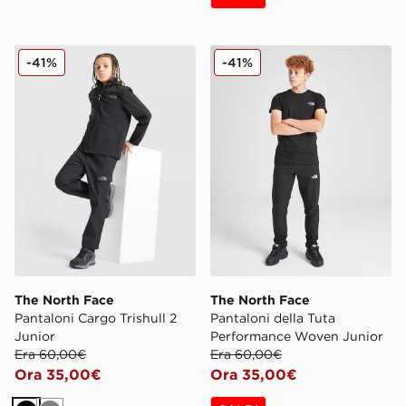
The North Face Pantaloni Cargo Trishull 2 Junior
The North Face Pantaloni d
-41%
-41%
The North Face
The North Face
Pantaloni Cargo Trishull 2
Pantaloni della Tuta
Junior
Performance Woven Junior
Era 60,00€
Era 60,00€
Ora 35,00€
Ora 35,00€