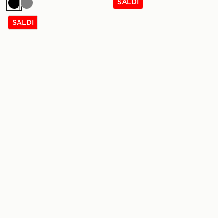
SALDI
Nero
Grigio
SALDI