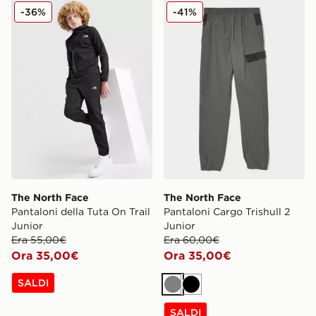
The North Face Pantaloni della Tuta On Trail Junior
The North Face Pantaloni Ca
-36%
-41%
The North Face
The North Face
Pantaloni della Tuta On Trail
Pantaloni Cargo Trishull 2
Junior
Junior
Era 55,00€
Era 60,00€
Ora 35,00€
Ora 35,00€
SALDI
Grigio
Nero
SALDI