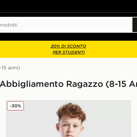
20% DI SCONTO
PER STUDENTI
15 anni)
g Abbigliamento Ragazzo (8-15 A
Trailberg Giacca Antivento Colour Block Elbrus Junior
-30%