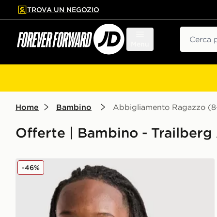
TROVA UN NEGOZIO
l contenuto principale
ta a fondo pagina
Cerca
Menu
Home
Bambino
Abbigliamento Ragazzo (8-
Offerte | Bambino - Trailber
Trailberg Giacca Triathlon 2.0 Junior
-46%