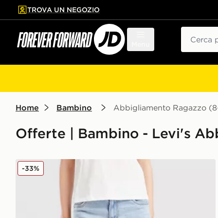
TROVA UN NEGOZIO
l contenuto principale
ta a fondo pagina
Cerca
Menu
Home
Bambino
Abbigliamento Ragazzo (8-
Offerte | Bambino - Levi's A
LEVI'S Jeans Baggy Vita Alta Bambina Junior
-33%