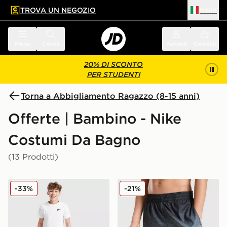
TROVA UN NEGOZIO
Italia
 contenuto principale
a a fondo pagina
Menu
Cerca
Accedi
Carrello
20% DI SCONTO
PER STUDENTI
Torna a Abbigliamento Ragazzo (8-15 anni)
Offerte | Bambino - Nike
Costumi Da Bagno
(13 Prodotti)
Nike Core Costume da bagno Junior
Nike Costume da bagno Fa
-33%
-21%