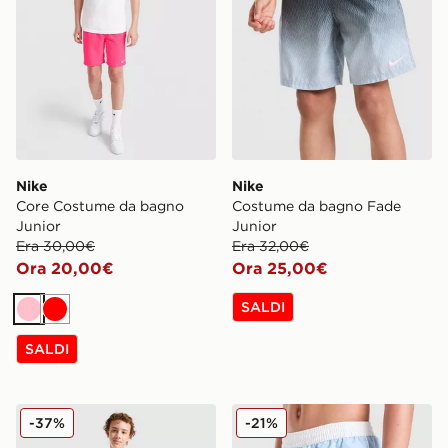
Nike
Nike
Core Costume da bagno
Costume da bagno Fade
Junior
Junior
Era 30,00€
Era 32,00€
Ora 20,00€
Ora 25,00€
SALDI
Rosa
Rosso
SALDI
Nike Costume da bagno All Over Print Junior
Nike Costume da bagno Con
-37%
-21%