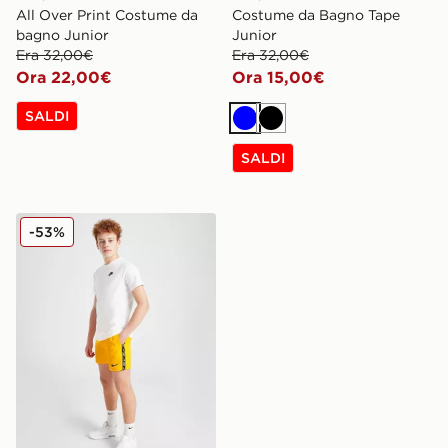
All Over Print Costume da
Costume da Bagno Tape
bagno Junior
Junior
Era 32,00€
Era 32,00€
Ora 22,00€
Ora 15,00€
SALDI
Blu
Nero
SALDI
Nike Costume da Bagno Tape Junior
-53%