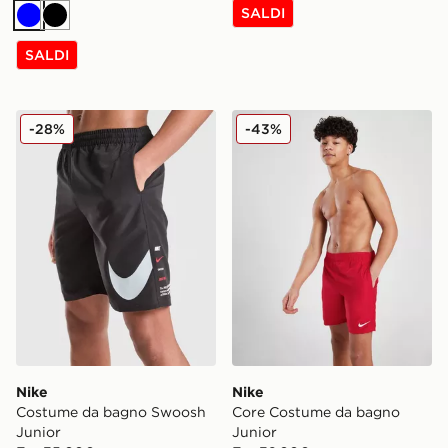
SALDI
Blu
Nero
SALDI
Nike Costume da bagno Swoosh Junior
Nike Core Costume da bag
-28%
-43%
Nike
Nike
Costume da bagno Swoosh
Core Costume da bagno
Junior
Junior