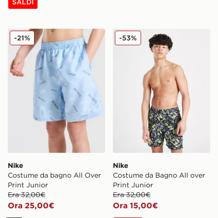
SALDI
Nike Costume da bagno All Over Print Junior
Nike Costume da Bagno All 
-21%
-53%
Nike
Nike
Costume da bagno All Over
Costume da Bagno All over
Print Junior
Print Junior
Era 32,00€
Era 32,00€
Ora 25,00€
Ora 15,00€