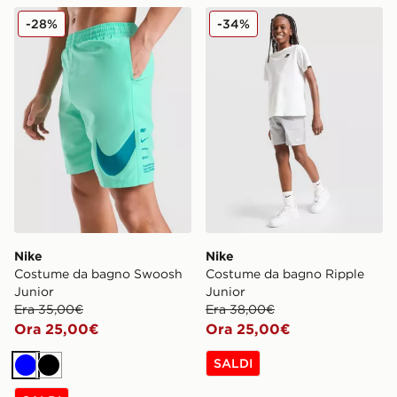
Nike Costume da bagno Swoosh Junior
Nike Costume da bagno Rip
-28%
-34%
Nike
Nike
Costume da bagno Swoosh
Costume da bagno Ripple
Junior
Junior
Era 35,00€
Era 38,00€
Ora 25,00€
Ora 25,00€
SALDI
Blu
Nero