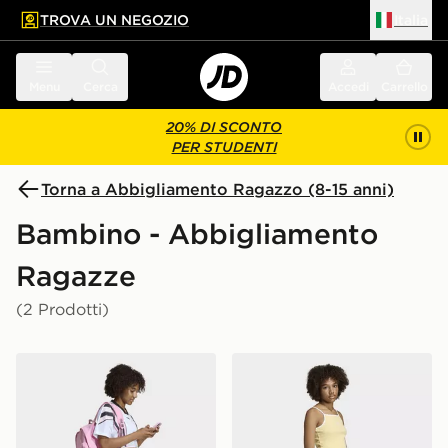
TROVA UN NEGOZIO
Italia
 contenuto principale
a a fondo pagina
Menu
Cerca
Accedi
Carrello
20% DI SCONTO
PER STUDENTI
Torna a Abbigliamento Ragazzo (8-15 anni)
Bambino - Abbigliamento
Ragazze
(2 Prodotti)
adidas Gonna In Denim
adidas Gonna In Denim