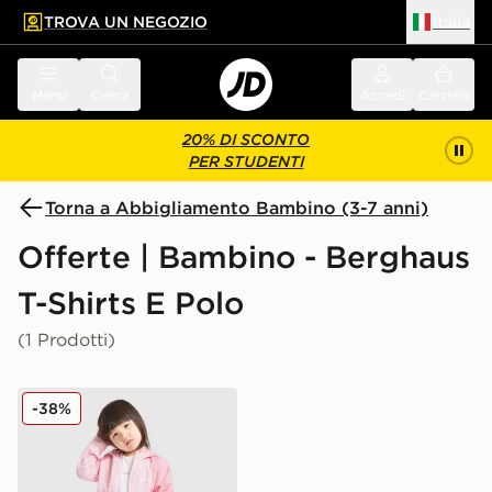
TROVA UN NEGOZIO
Italia
 contenuto principale
a a fondo pagina
Menu
Cerca
Accedi
Carrello
20% DI SCONTO
PER STUDENTI
Torna a Abbigliamento Bambino (3-7 anni)
Offerte | Bambino - Berghaus
T-Shirts E Polo
(1 Prodotti)
Berghaus Set 3 Pezzi Strike Bambina
-38%